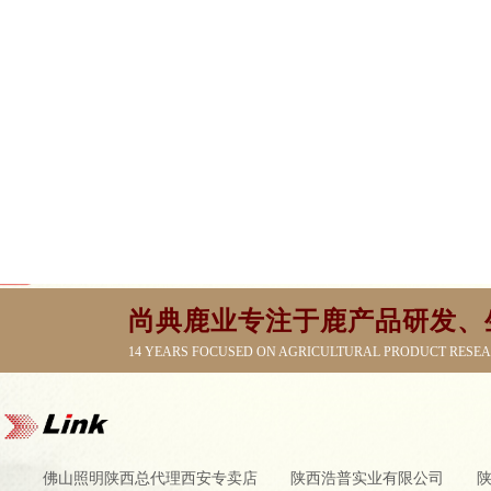
尚典鹿业专注于鹿产品研发、
14 YEARS FOCUSED ON AGRICULTURAL PRODUCT RESE
佛山照明陕西总代理西安专卖店
陕西浩普实业有限公司