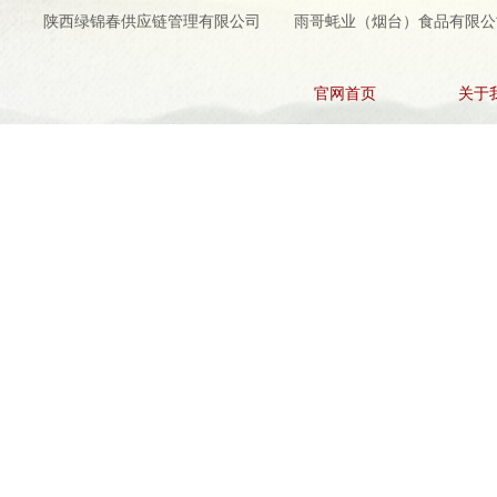
陕西绿锦春供应链管理有限公司
雨哥蚝业（烟台）食品有限公
官网首页
关于
www.yiluan
Copyright © 2024-2026