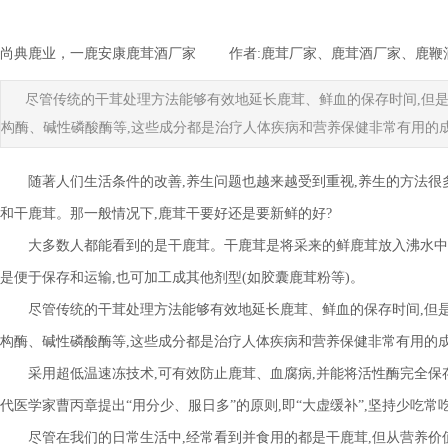
尚典鹿业，一鹿安康鹿茸酒厂家
|
作者:
鹿茸厂家、鹿茸酒厂家、鹿鞭
尽管传统的干茸处理方法能够有效地延长鹿茸、鲜血的保存时间,但是
构酶、碱性磷酸酶等,这些成分都是治疗人体疾病和营养保健非常有用的
随著人们生活条件的改善,养生问题也越来越受到重视,养生的方法很
和干鹿茸。那一般情况下,鹿茸干要好还是要新鲜的好?
大多数人都能看到的是干鹿茸。干鹿茸是将采来的鲜鹿茸放入沸水中
是便于保存和运输,也可加工成其他剂型(如胶囊鹿茸粉等)。
尽管传统的干茸处理方法能够有效地延长鹿茸、鲜血的保存时间,但是
构酶、碱性磷酸酶等,这些成分都是治疗人体疾病和营养保健非常有用的
采用超低温速冻技术,可有效防止鹿茸、血腐病,并能将活性酶完全保
代医学家曹丙章提出“用分少、服日多”的原则,即“大虚缓补”,坚持少吃常
尽管在我们的日常生活中,经常看到并食用的都是干鹿茸,但从营养价