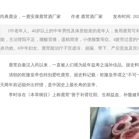
尚典鹿业，一鹿安康鹿茸酒厂家
|
作者:
鹿茸酒厂家
|
发布时间:
202
1中老年人。40岁以上的中年男性及体质较差的老年人，食用鹿茸
能，主治肾阳不足，腰酸背痛，遗精滑泄，小便频繁等症。4疲劳过度的
炎功效。6中年妇女。鹿茸能治疗子宫虚冷、崩漏、带下、产后贫血及宫
鹿茸自秦汉入药以来，一直被人们视为延年益寿之滋补佳品。据史料
清朝的乾隆皇帝也特别爱吃鹿茸。据史料记载：乾隆皇帝谓之“不可一
天两年前还能外出狩猎，是中国史上最长寿的皇帝。
李时珍在《本草纲目》上称鹿茸“善于补肾壮阳、生精益血、补髓健骨